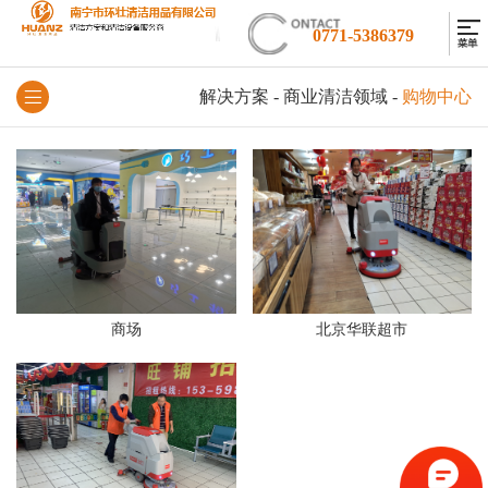
0771-5386379
解决方案
-
商业清洁领域
-
购物中心
商场
北京华联超市