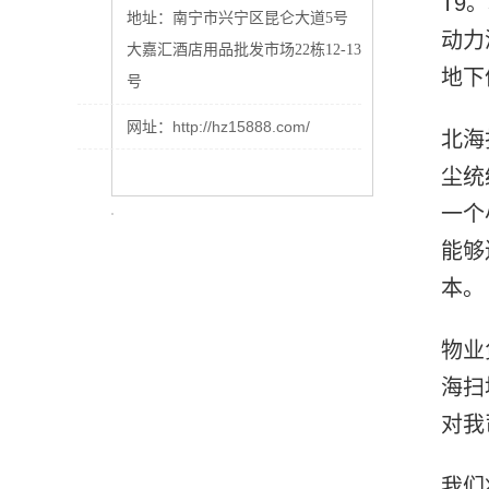
T9
地址：南宁市兴宁区昆仑大道
5号
动力
大嘉汇酒店用品批发市场22栋12-13
地下
号
http://hz15888.com/
网址：
北海
尘统
一个
能够
本。
物业
海扫
对我
我们