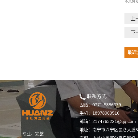
本文网
上
下
最近
联系方式
固话：0771-5386379
手机：18978969516
邮箱：2174763221@qq.com
地址：南宁市兴宁区昆仑大道5号
专业、完整