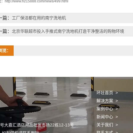
址：
http://www.hz15888.com/news/499.html
一篇：
工厂保洁都在用的南宁洗地机
一篇：
北京华联超市投入手推式南宁洗地机打造干净整洁的购物环境
浏览：
环壮首页 >
解决方案 >
案例中心 >
新闻中心 >
关于我们 >
大嘉汇酒店用品批发市场22栋12-13号
联系方式 >