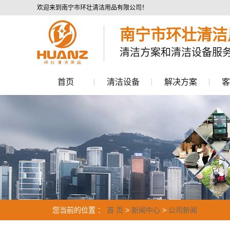
欢迎来到南宁市环壮清洁用品有限公司！
南宁市环壮清洁
清洁方案和清洁设备服
首页
清洁设备
解决方案
客
洗地机
商业清洁领域
扫地机
工业清洁领域
高压清洗机
市政环卫领域
垃圾清运车
其他清洁设备
配件
您当前的位置 ：
首 页
>
新闻中心
>
公司新闻