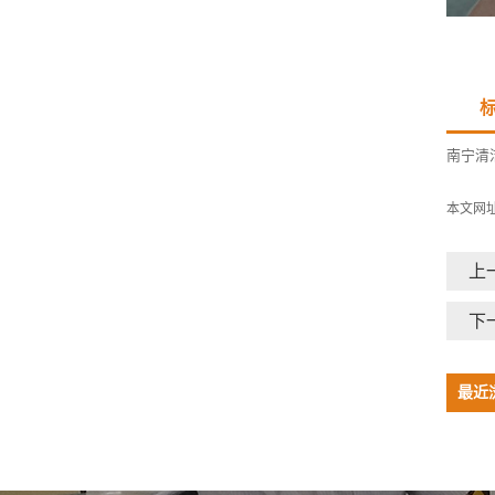
南宁清
本文网
上
下
最近