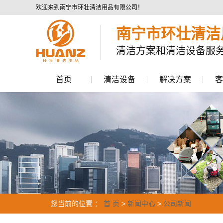
欢迎来到南宁市环壮清洁用品有限公司！
南宁市环壮清洁
清洁方案和清洁设备服
首页
清洁设备
解决方案
客
洗地机
商业清洁领域
扫地机
工业清洁领域
高压清洗机
市政环卫领域
垃圾清运车
其他清洁设备
配件
您当前的位置 ：
首 页
>
新闻中心
>
公司新闻