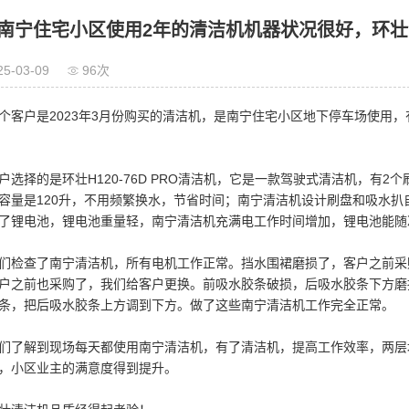
南宁住宅小区使用2年的清洁机机器状况很好，环
25-03-09
96次
户是2023年3月份购买的清洁机，是南宁住宅小区地下停车场使用，有
择的是环壮H120-76D PRO清洁机，它是一款驾驶式清洁机，有2个刷
容量是120升，不用频繁换水，节省时间；南宁清洁机设计刷盘和吸水
了锂电池，锂电池重量轻，南宁清洁机充满电工作时间增加，锂电池能随
查了南宁清洁机，所有电机工作正常。挡水围裙磨损了，客户之前采
户之前也采购了，我们给客户更换。前吸水胶条破损，后吸水胶条下方磨
条，把后吸水胶条上方调到下方。做了这些南宁清洁机工作完全正常。
解到现场每天都使用南宁清洁机，有了清洁机，提高工作效率，两层
，小区业主的满意度得到提升。