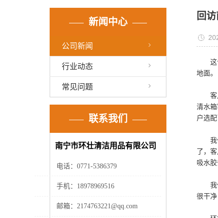
回访
新闻中心
20
公司新闻
这个客
行业动态
地面。
常见问题
客户选
清水箱
联系我们
户选配
我们检
南宁市环壮清洁用品有限公司
了，客
吸水胶
电话：
0771-5386379
我们了
手机：
18978969516
很干净
邮箱：
2174763221@qq.com