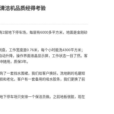
壮清洁机品质经得考验
2层地下停车场，每层有6000多平方米，地面是金刚砂
盘，工作宽度是0.76米，每个小时能洗4300平方米；
扒自动升降，操作界面液晶显示屏，工作状态一目了然。客
冲随用，质保3年。
购了一套挡水围裙，我们给客户换好。洗地刷的毛磨短
损和老化，客户有一套备用的吸水胶条，我们更换了前
地下停车场只安排一个保洁员做。之前地板很脏，现在