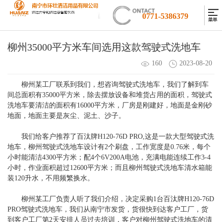
0771-5386379
柳州35000平方米车间选用这款驾驶式洗地车
160
2023-08-20
柳州某工厂联系到我们，想咨询驾驶式洗地车，我们了解到车
间总面积有35000平方米，除去摆放设备和堆货占用的面积，驾驶式
洗地车要清洁的面积有16000平方米，厂房是刚建好，地面是金刚砂
地面，地面主要是灰尘、泥土、沙子。
我们给客户推荐了百汰牌H120-76D PRO,这是一款大型驾驶式洗
地车，柳州驾驶式洗地车设计有2个刷盘，工作宽度是0.76米，每个
小时能清洁4300平方米；配4个6V200A电池，充满电能连续工作3-4
小时，作业面积超过12600平方米；而且柳州驾驶式洗地车清水箱能
装120升水，不用频繁换水。
柳州某工厂负责人听了我们介绍，决定采购1台百汰牌H120-76D
PRO驾驶式洗地车，我们从南宁市发货，货很快到达客户工厂，货
到客户工厂第2天安排人员过去培训，客户对柳州驾驶式洗地车的清