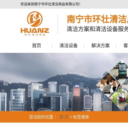
欢迎来到南宁市环壮清洁用品有限公司！
南宁市环壮清洁
清洁方案和清洁设备服
首页
清洁设备
解决方案
客
洗地机
商业清洁领域
扫地机
工业清洁领域
高压清洗机
市政环卫领域
垃圾清运车
其他清洁设备
配件
您当前的位置 ：
首 页
> 标签搜索